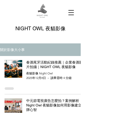
NIGHT OWL 夜貓影像
關於影像大小事
春酒尾牙活動紀錄推薦｜企業春酒影
片拍攝｜NIGHT OWL 夜貓影像
夜貓影像 Night Owl
2025年12月8日
讀畢需時 4 分鐘
中元節電視廣告怎麼拍？案例解析：
Night Owl 夜貓影像如何用影像建立品
牌心智