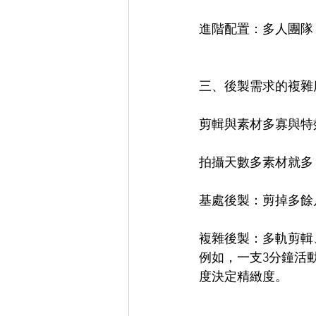
進階配置：多人團隊
三、後製需求的複雜
剪輯與素材多寡與特
拍攝天數多素材就多
基處後製：剪掉多餘
複雜後製：多軌剪輯
例如，一支3分鐘活
度決定精緻度。