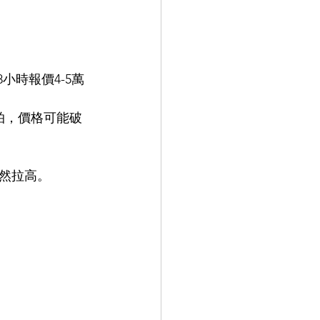
小時報價4-5萬
拍，價格可能破
然拉高。